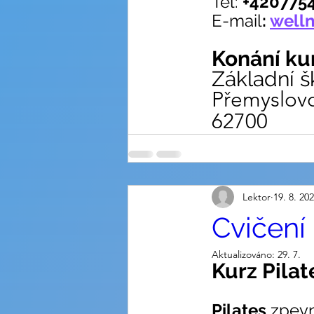
Tel:
 +420775
E-mail
: 
well
Konání ku
Základní š
Přemyslov
62700
Lektor
19. 8. 20
Cvičení
Aktualizováno:
29. 7.
Kurz Pila
Pilates 
zpevn