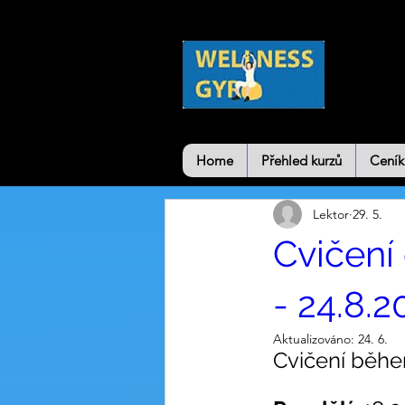
Home
Přehled kurzů
Ceník
Lektor
29. 5.
Cvičení
- 24.8.2
Aktualizováno:
24. 6.
Cvičení během