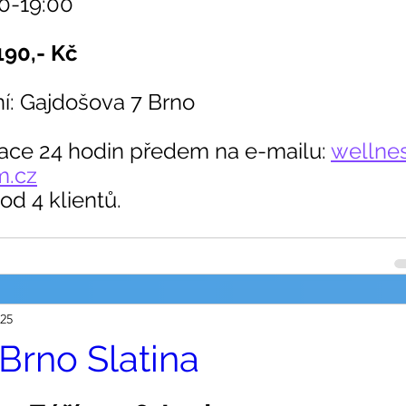
00-19:00
190,- Kč
ní: Gajdošova 7 Brno
ace 24 hodin předem na e-mailu: 
wellne
m.cz
d 4 klientů.  
025
 Brno Slatina