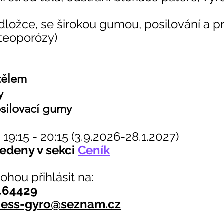
dložce, se širokou gumou, posilování a p
teoporózy)
tělem
y
osilovací gumy
 
19:15 - 20:15 (3.9.2026-28.1.2027)
edeny v sekci 
Ceník
hou přihlásit na:
464429
ness-gyro@seznam.cz