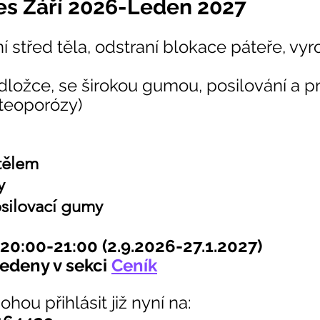
tes Září 2026-Leden 2027
í střed těla, odstraní blokace páteře, vy
dložce, se širokou gumou, posilování a p
teoporózy)
tělem
y
osilovací gumy
 20:00-21:00 (2.9.2026-27.1.2027)
edeny v sekci 
Ceník
hou přihlásit již nyní na: