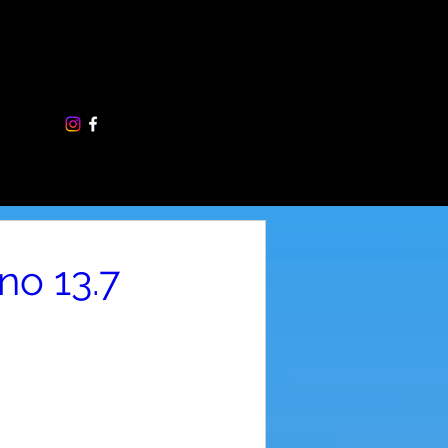
+420775464429
wellness-gyro@seznam.cz
no 13.7