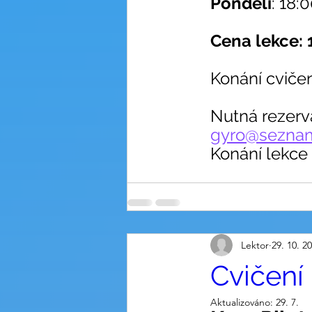
Pondělí
: 18:
Cena lekce: 
Konání cviče
Nutná rezerv
gyro@sezna
Konání lekce o
Lektor
29. 10. 2
Cvičení
Aktualizováno:
29. 7.