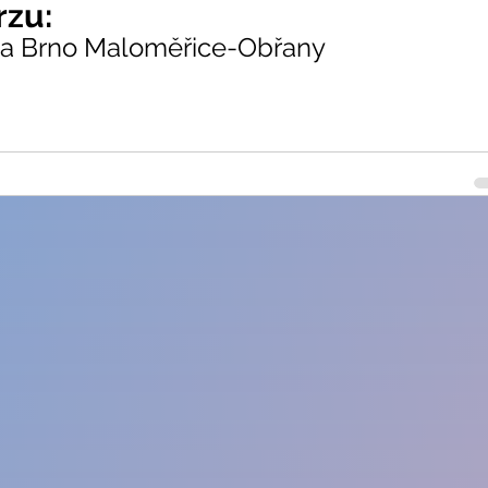
rzu:
la Brno Maloměřice-Obřany