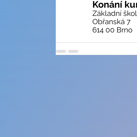
Konání ku
Základní ško
Obřanská 7
614 00 Brno