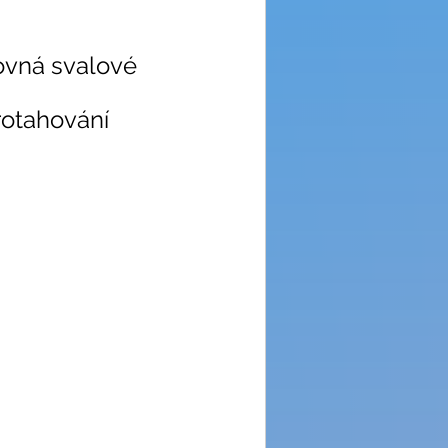
rovná svalové 
rotahování 