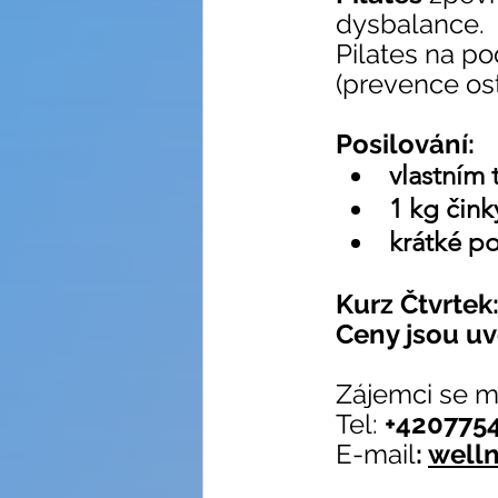
dysbalance.
Pilates na po
(prevence os
Posilování:
vlastním 
1 kg čink
krátké p
Kurz Čtvrtek:
Ceny jsou uv
Zájemci se mo
Tel:
 +420775
E-mail
: 
well