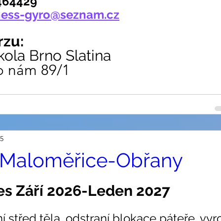
464429
ness-gyro@seznam.cz
rzu:
kola Brno Slatina
o nám 89/1
25
 Maloměřice-Obřany
tes Září 2026-Leden 2027
í střed těla, odstraní blokace páteře, vy