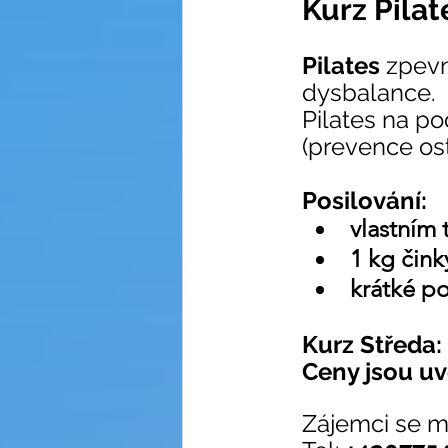
Kurz Pila
Pilates 
zpevn
dysbalance.
Pilates na po
(prevence os
Posilování:
vlastním 
1 kg čink
krátké p
Kurz Středa:
Ceny jsou uv
Zájemci se mo